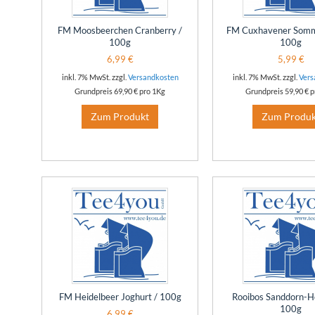
FM Moosbeerchen Cranberry /
FM Cuxhavener Somm
100g
100g
6,99 €
5,99 €
inkl. 7% MwSt. zzgl.
Versandkosten
inkl. 7% MwSt. zzgl.
Vers
Grundpreis
69,90 €
pro 1Kg
Grundpreis
59,90 €
p
Zum Produkt
Zum Produk
FM Heidelbeer Joghurt / 100g
Rooibos Sanddorn-H
100g
6,99 €