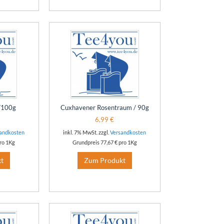
 /100g
Cuxhavener Rosentraum / 90g
6,99 €
andkosten
inkl. 7% MwSt. zzgl.
Versandkosten
ro 1Kg
Grundpreis
77,67 €
pro 1Kg
t
Zum Produkt