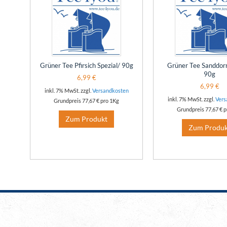
Grüner Tee Pfirsich Spezial/ 90g
Grüner Tee Sanddor
90g
6,99 €
6,99 €
inkl. 7% MwSt. zzgl.
Versandkosten
inkl. 7% MwSt. zzgl.
Vers
Grundpreis
77,67 €
pro 1Kg
Grundpreis
77,67 €
p
Zum Produkt
Zum Produk