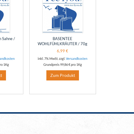
n Sahne /
BASENTEE
WOHLFÜHLKRÄUTER / 70g
6,99 €
andkosten
inkl. 7% MwSt. zzgl.
Versandkosten
ro 1Kg
Grundpreis
99,86 €
pro 1Kg
t
Zum Produkt