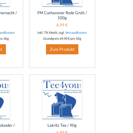
ernacht /
FM Cuxhavener Rode Grütt /
100g
6,99 €
andkosten
inkl. 7% MwSt. zzgl.
Versandkosten
ro 1Kg
Grundpreis
69,90 €
pro 1Kg
t
Zum Produkt
olunder /
Lakritz Tee / 90g
6,99 €