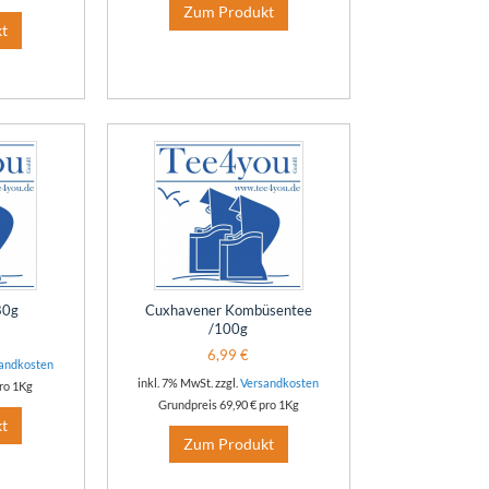
Zum Produkt
t
80g
Cuxhavener Kombüsentee
/100g
6,99 €
andkosten
inkl. 7% MwSt. zzgl.
Versandkosten
ro 1Kg
Grundpreis
69,90 €
pro 1Kg
t
Zum Produkt