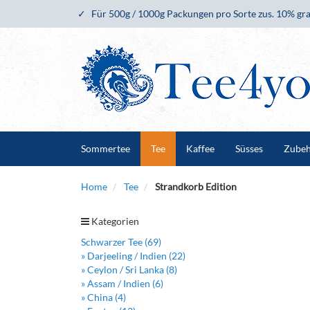
Für 500g / 1000g Packungen pro Sorte zus. 10% gra
Sommertee
Tee
Kaffee
Süsses
Zube
Home
Tee
Strandkorb Edition
Kategorien
Schwarzer Tee (69)
» Darjeeling / Indien (22)
» Ceylon / Sri Lanka (8)
» Assam / Indien (6)
» China (4)