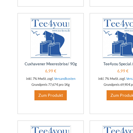
Cuxhavener Meeresbrise/ 90g
Tee4you Special
6,99 €
6,99 €
inkl. 7% MwSt. zzgl.
Versandkosten
inkl. 7% MwSt. zzgl.
Vers
Grundpreis
77,67 €
pro 1Kg
Grundpreis
69,90 €
p
Zum Produkt
Zum Produk