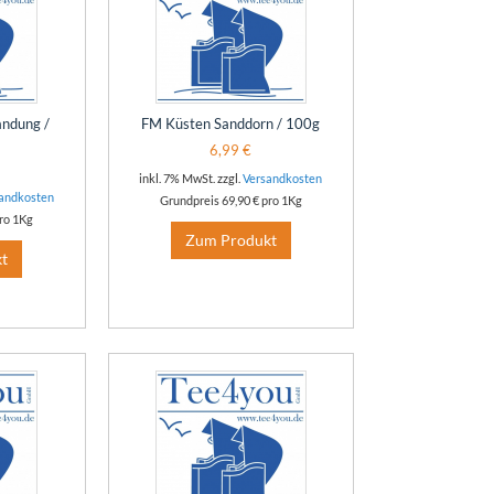
ndung /
FM Küsten Sanddorn / 100g
6,99 €
inkl. 7% MwSt. zzgl.
Versandkosten
andkosten
Grundpreis
69,90 €
pro 1Kg
ro 1Kg
Zum Produkt
t