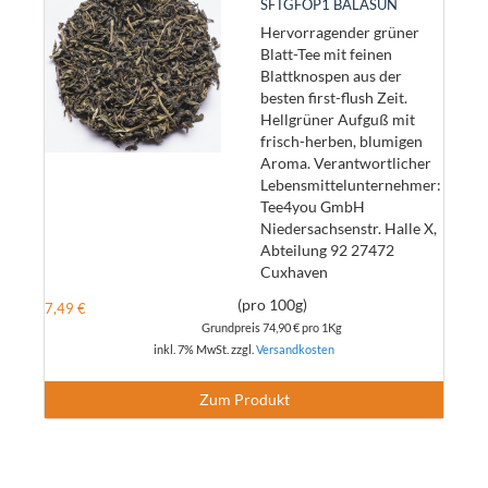
SFTGFOP1 BALASUN
Hervorragender grüner
Blatt-Tee mit feinen
Blattknospen aus der
besten first-flush Zeit.
Hellgrüner Aufguß mit
frisch-herben, blumigen
Aroma. Verantwortlicher
Lebensmittelunternehmer:
Tee4you GmbH
Niedersachsenstr. Halle X,
Abteilung 92 27472
Cuxhaven
(pro 100g)
7,49 €
Grundpreis
74,90 €
pro 1Kg
inkl. 7% MwSt. zzgl.
Versandkosten
Zum Produkt