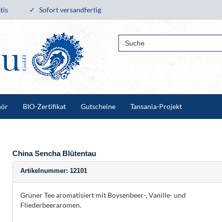
tis
Sofort versandfertig
hör
BIO-Zertifikat
Gutscheine
Tansania-Projekt
China Sencha Blütentau
Artikelnummer: 12101
Grüner Tee aromatisiert mit Boysenbeer-, Vanille- und
Fliederbeeraromen.