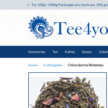
Für 500g / 1000g Packungen pro Sorte zus. 10% gra
Sommertee
Tee
Kaffee
Süsses
Zube
Home
Frühlingstee
China Sencha Blütentau