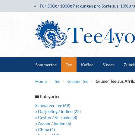
Für 500g / 1000g Packungen pro Sorte zus. 10% gra
Sommertee
Tee
Kaffee
Süsses
Zube
Home
Tee
Grüner Tee
Grüner Tee aus Afrik
Kategorien
Schwarzer Tee (69)
» Darjeeling / Indien (22)
» Ceylon / Sri Lanka (8)
» Assam / Indien (6)
» China (4)