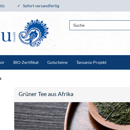
tis
Sofort versandfertig
hör
BIO-Zertifikat
Gutscheine
Tansania-Projekt
a
Grüner Tee aus Afrika