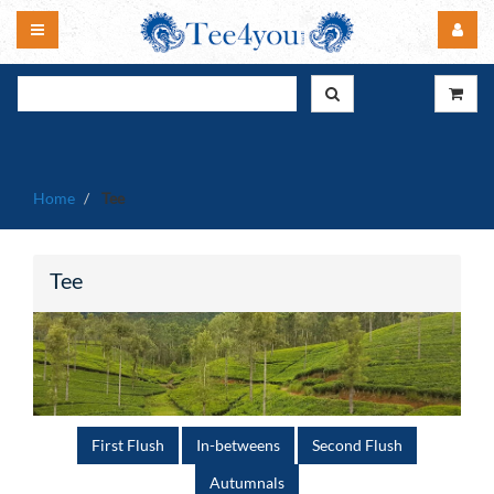
Home
Tee
Tee
First Flush
In-betweens
Second Flush
Autumnals