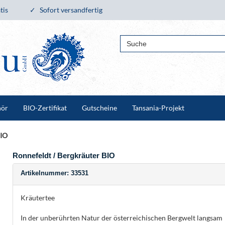
tis
Sofort versandfertig
hör
BIO-Zertifikat
Gutscheine
Tansania-Projekt
BIO
Ronnefeldt / Bergkräuter BIO
Artikelnummer: 33531
Kräutertee
In der unberührten Natur der österreichischen Bergwelt langsam