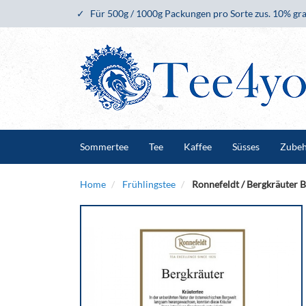
Für 500g / 1000g Packungen pro Sorte zus. 10% gra
Sommertee
Tee
Kaffee
Süsses
Zube
Home
Frühlingstee
Ronnefeldt / Bergkräuter 