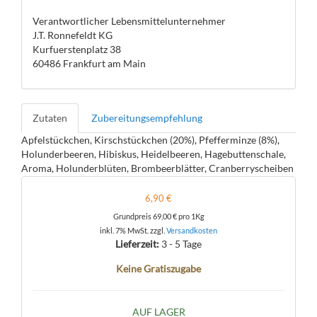
Verantwortlicher Lebensmittelunternehmer
J.T. Ronnefeldt KG
Kurfuerstenplatz 38
60486 Frankfurt am Main
Zutaten
Zubereitungsempfehlung
Apfelstückchen, Kirschstückchen (20%), Pfefferminze (8%),
Holunderbeeren, Hibiskus, Heidelbeeren, Hagebuttenschale,
Aroma, Holunderblüten, Brombeerblätter, Cranberryscheiben
6,90 €
Grundpreis
69,00 €
pro 1Kg
inkl. 7% MwSt. zzgl.
Versandkosten
Lieferzeit:
3 - 5 Tage
Keine Gratiszugabe
AUF LAGER