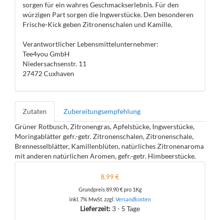
sorgen für ein wahres Geschmackserlebnis. Für den
würzigen Part sorgen die Ingwerstücke. Den besonderen
Frische-Kick geben Zitronenschalen und Kamille.
Verantwortlicher Lebensmittelunternehmer:
Tee4you GmbH
Niedersachsenstr. 11
27472 Cuxhaven
Zutaten
Zubereitungsempfehlung
Grüner Rotbusch, Zitronengras, Apfelstücke, Ingwerstücke,
Moringablätter gefr.-getr. Zitronenschalen, Zitronenschale,
Brennesselblätter, Kamillenblüten, natürliches Zitronenaroma
mit anderen natürlichen Aromen, gefr.-getr. Himbeerstücke.
8,99 €
Grundpreis
89,90 €
pro 1Kg
inkl. 7% MwSt. zzgl.
Versandkosten
Lieferzeit:
3 - 5 Tage