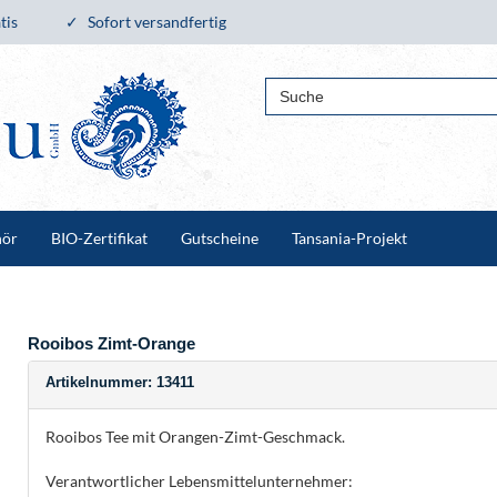
tis
Sofort versandfertig
hör
BIO-Zertifikat
Gutscheine
Tansania-Projekt
Rooibos Zimt-Orange
Artikelnummer: 13411
Rooibos Tee mit Orangen-Zimt-Geschmack.
Verantwortlicher Lebensmittelunternehmer: