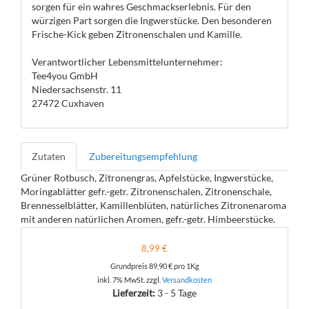
sorgen für ein wahres Geschmackserlebnis. Für den
würzigen Part sorgen die Ingwerstücke. Den besonderen
Frische-Kick geben Zitronenschalen und Kamille.
Verantwortlicher Lebensmittelunternehmer:
Tee4you GmbH
Niedersachsenstr. 11
27472 Cuxhaven
Zutaten
Zubereitungsempfehlung
Grüner Rotbusch, Zitronengras, Apfelstücke, Ingwerstücke,
Moringablätter gefr.-getr. Zitronenschalen, Zitronenschale,
Brennesselblätter, Kamillenblüten, natürliches Zitronenaroma
mit anderen natürlichen Aromen, gefr.-getr. Himbeerstücke.
8,99 €
Grundpreis
89,90 €
pro 1Kg
inkl. 7% MwSt. zzgl.
Versandkosten
Lieferzeit:
3 - 5 Tage