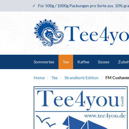
Für 500g / 1000g Packungen pro Sorte zus. 10% gra
Sommertee
Tee
Kaffee
Süsses
Zube
Home
Tee
Strandkorb Edition
FM Cuxhaven