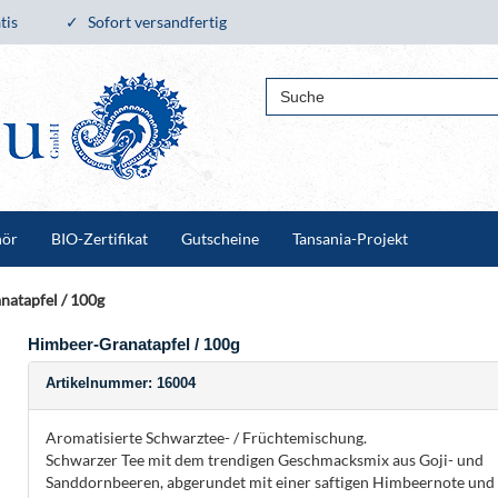
tis
Sofort versandfertig
hör
BIO-Zertifikat
Gutscheine
Tansania-Projekt
atapfel / 100g
Himbeer-Granatapfel / 100g
Artikelnummer: 16004
Aromatisierte Schwarztee- / Früchtemischung.
Schwarzer Tee mit dem trendigen Geschmacksmix aus Goji- und
Sanddornbeeren, abgerundet mit einer saftigen Himbeernote und