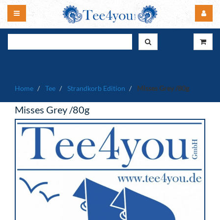
Home
Tee
Strandkorb Edition
Misses Grey /80g
Misses Grey /80g