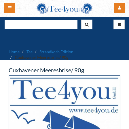
Home
Tee
Strandkorb Edition
Cuxhavener Meeresbrise/ 90g
Cuxhavener Meeresbrise/ 90g