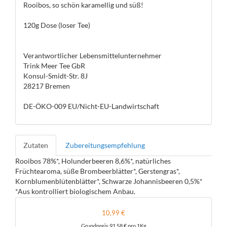
Rooibos, so schön karamellig und süß!
120g Dose (loser Tee)
Verantwortlicher Lebensmittelunternehmer
Trink Meer Tee GbR
Konsul-Smidt-Str. 8J
28217 Bremen
DE-ÖKO-009 EU/Nicht-EU-Landwirtschaft
Zutaten
Zubereitungsempfehlung
Rooibos 78%*, Holunderbeeren 8,6%*, natürliches
Früchtearoma, süße Brombeerblätter*, Gerstengras*,
Kornblumenblütenblätter*, Schwarze Johannisbeeren 0,5%*
*Aus kontrolliert biologischem Anbau.
10,99 €
Grundpreis
91,58 €
pro 1Kg