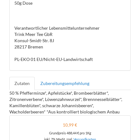
50g Dose
Verantwortlicher Lebensmittelunternehmer
Trink Meer Tee GbR
Konsul-Smidt-Str. 8J
28217 Bremen
PL-EKO 01 EU/Nicht-EU-Landwirtschaft
Zutaten
Zubereitungsempfehlung
50 % Pfefferminze*, Apfelstücke*, Brombeerblätter*,
Zitronenverbene*, Löwenzahnwurzel*, Brennnesselblätter*,
Kamillenblüten*, schwarze Johannisbeeren*,
Wacholderbeeren* *Aus kontrolliert biologischem Anbau
10,99 €
Grundpreis
488,44 €
pro 1Kg
inkl. 7% MwSt. zzgl.
Versandkosten