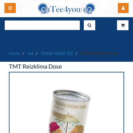
Home
Tee
TRINK MEER TEE
TMT Reizklima Dose
TMT Reizklima Dose