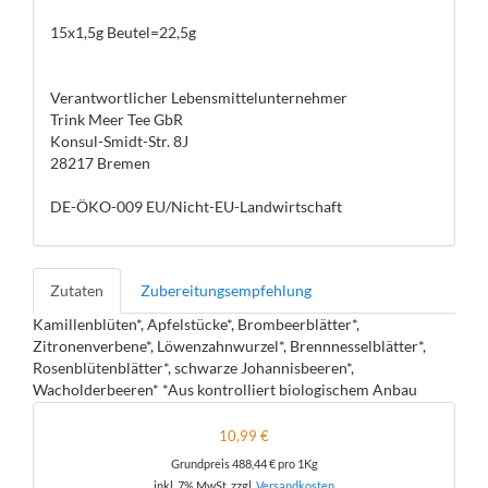
15x1,5g Beutel=22,5g
Verantwortlicher Lebensmittelunternehmer
Trink Meer Tee GbR
Konsul-Smidt-Str. 8J
28217 Bremen
DE-ÖKO-009 EU/Nicht-EU-Landwirtschaft
Zutaten
Zubereitungsempfehlung
Kamillenblüten*, Apfelstücke*, Brombeerblätter*,
Zitronenverbene*, Löwenzahnwurzel*, Brennnesselblätter*,
Rosenblütenblätter*, schwarze Johannisbeeren*,
Wacholderbeeren* *Aus kontrolliert biologischem Anbau
10,99 €
Grundpreis
488,44 €
pro 1Kg
inkl. 7% MwSt. zzgl.
Versandkosten