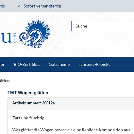
tis
Sofort versandfertig
hör
BIO-Zertifikat
Gutscheine
Tansania-Projekt
ätten
TMT Wogen glätten
Artikelnummer: 20012a
Zart und fruchtig
Was glättet die Wogen besser als eine liebliche Komposition aus