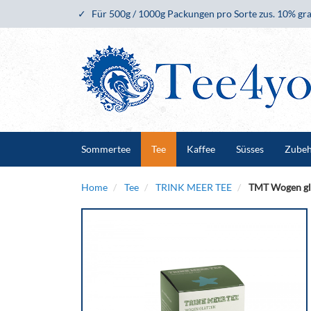
Für 500g / 1000g Packungen pro Sorte zus. 10% gra
Sommertee
Tee
Kaffee
Süsses
Zube
Home
Tee
TRINK MEER TEE
TMT Wogen gl