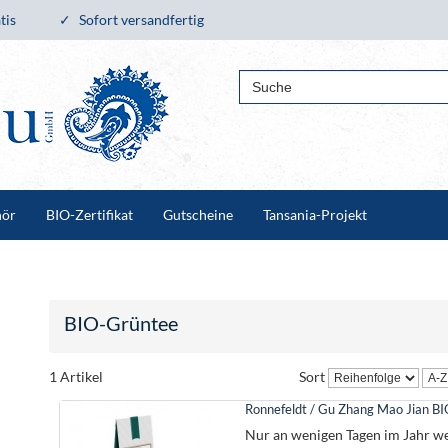
tis
Sofort versandfertig
hör
BIO-Zertifikat
Gutscheine
Tansania-Projekt
BIO-Grüntee
1 Artikel
Sort
Ronnefeldt / Gu Zhang Mao Jian BI
Nur an wenigen Tagen im Jahr w