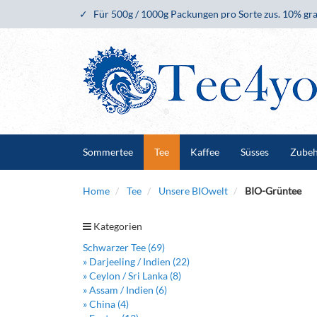
Für 500g / 1000g Packungen pro Sorte zus. 10% gra
Sommertee
Tee
Kaffee
Süsses
Zube
Home
Tee
Unsere BIOwelt
BIO-Grüntee
Kategorien
Schwarzer Tee (69)
» Darjeeling / Indien (22)
» Ceylon / Sri Lanka (8)
» Assam / Indien (6)
» China (4)