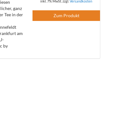
inkl. 7% MwSt. zzgl.
Versandkosten
iesen
licher, ganz
er Tee in der
Zum Produkt
nnefeldt
rankfurt am
U-
c by