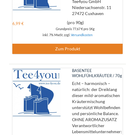
Tee4you GmbH
Niedersachsenstr. 11
27472 Cuxhaven
(pro 90g)
6,99 €
Grundpreis
77,67 €
pro 1Kg
inkl. 7% MwSt. zzgl.
Versandkosten
Zum Produkt
BASENTEE
WOHLFÜHLKRÄUTER / 70g
Echt – harmonisch –
natürlich: der Dreiklang
dieser mild-aromatischen
Kräutermischung
unterstützt Wohlbefinden
und persönliche Balance.
OHNE AROMAZUSATZ
Verantwortlicher
Lebensmittelunternehmer: