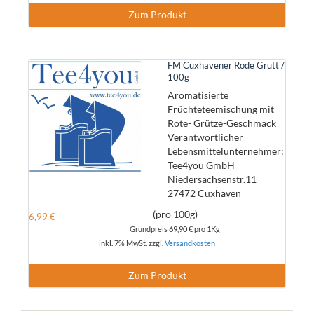
Zum Produkt
FM Cuxhavener Rode Grütt /
100g
Aromatisierte
Früchteteemischung mit
Rote- Grütze-Geschmack
Verantwortlicher
Lebensmittelunternehmer:
Tee4you GmbH
Niedersachsenstr.11
27472 Cuxhaven
(pro 100g)
6,99 €
Grundpreis
69,90 €
pro 1Kg
inkl. 7% MwSt. zzgl.
Versandkosten
Zum Produkt