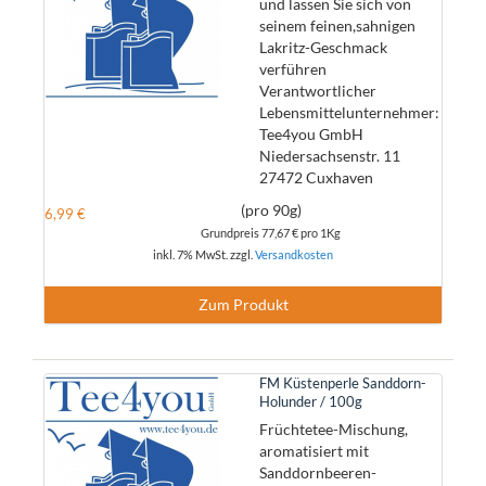
und lassen Sie sich von
seinem feinen,sahnigen
Lakritz-Geschmack
verführen
Verantwortlicher
Lebensmittelunternehmer:
Tee4you GmbH
Niedersachsenstr. 11
27472 Cuxhaven
(pro 90g)
6,99 €
Grundpreis
77,67 €
pro 1Kg
inkl. 7% MwSt. zzgl.
Versandkosten
Zum Produkt
FM Küstenperle Sanddorn-
Holunder / 100g
Früchtetee-Mischung,
aromatisiert mit
Sanddornbeeren-