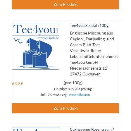
Zum Produkt
Tee4you Special /100g
Englische Mischung aus
Ceylon-, Darjeeling- und
Assam Blatt Tees
Verantwortlicher
Lebensmittelunternehmer:
Tee4you GmbH
Niedersachsenstr.11
27472 Cuxhaven
(pro 100g)
6,99 €
Grundpreis
69,90 €
pro 1Kg
inkl. 7% MwSt. zzgl.
Versandkosten
Zum Produkt
Cuxhavener Rosentraum /