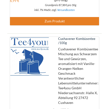
6,99 €
Grundpreis
87,38 €
pro 1Kg
inkl. 7% MwSt. zzgl.
Versandkosten
Zum Produkt
Cuxhavener Kombüsentee
/100g
Cuxhavener Kombüsentee
Mischung aus Schwarzem
Tee und Gewürzen,
aromatisiert mit Vanille-
Orangen-Nelken
Geschmack
Verantwortlicher
Lebensmittelunternehmer:
Tee4you GmbH
Niedersachsenstr. Halle X,
Abteilung 92 27472
Cuxhaven