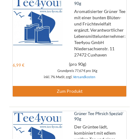
90g
Aromatisierter Grüner Tee
mit einer bunten Blüten-
und Früchtevielfalt
ergänzt. Verantwortlicher
Lebensmittelunternehmer:
Tee4you GmbH
Niedersachsenstr. 11
27472 Cuxhaven
(pro 90g)
6,99 €
Grundpreis
77,67 €
pro 1Kg
inkl. 7% MwSt. zzgl.
Versandkosten
Zum Produkt
Grüner Tee Pfirsich Spezial/
90g
Der Grüntee lädt,
kombiniert mit edlem