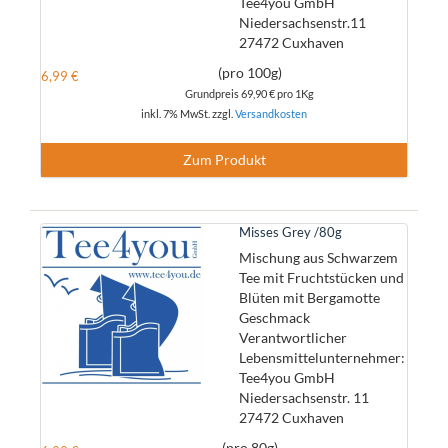
Tee4you GmbH
Niedersachsenstr.11
27472 Cuxhaven
(pro 100g)
6,99 €
Grundpreis
69,90 €
pro 1Kg
inkl. 7% MwSt. zzgl.
Versandkosten
Zum Produkt
Misses Grey /80g
Mischung aus Schwarzem
Tee mit Fruchtstücken und
Blüten mit Bergamotte
Geschmack
Verantwortlicher
Lebensmittelunternehmer:
Tee4you GmbH
Niedersachsenstr. 11
27472 Cuxhaven
(pro 80g)