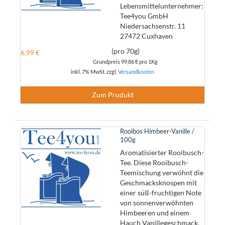
Lebensmittelunternehmer:
Tee4you GmbH
Niedersachsenstr. 11
27472 Cuxhaven
(pro 70g)
6,99 €
Grundpreis
99,86 €
pro 1Kg
inkl. 7% MwSt. zzgl.
Versandkosten
Zum Produkt
Rooibos Himbeer-Vanille /
100g
Aromatisierter Rooibusch-
Tee. Diese Rooibusch-
Teemischung verwöhnt die
Geschmacksknospen mit
einer süß-fruchtigen Note
von sonnenverwöhnten
Himbeeren und einem
Hauch Vanillegeschmack.