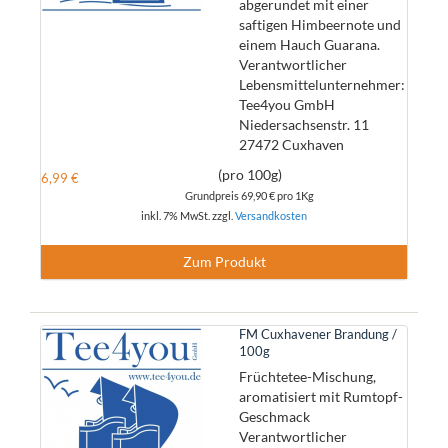
abgerundet mit einer
saftigen Himbeernote und
einem Hauch Guarana.
Verantwortlicher
Lebensmittelunternehmer:
Tee4you GmbH
Niedersachsenstr. 11
27472 Cuxhaven
(pro 100g)
6,99 €
Grundpreis
69,90 €
pro 1Kg
inkl. 7% MwSt. zzgl.
Versandkosten
Zum Produkt
FM Cuxhavener Brandung /
100g
Früchtetee-Mischung,
aromatisiert mit Rumtopf-
Geschmack
Verantwortlicher