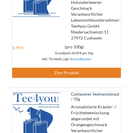
Holunderbeeren
Geschmack
Verantwortlicher
Lebensmittelunternehmer:
Tee4you GmbH
Niedersachsenstr.11
27472 Cuxhaven
(pro 100g)
6,99 €
Grundpreis
69,90 €
pro 1Kg
inkl. 7% MwSt. zzgl.
Versandkosten
Zum Produkt
Cuxhavener Seemannsbraut
/ 70g
Aromatisierte Kräuter- /
Früchteteemischung
abgerundet mit
Orangengeschmack
Verantwortlicher