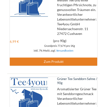
weißen Tee und einer
fruchtigen Pfirsichnote, zu
genussvollen Träumen ein.
Verantwortlicher
Lebensmittelunternehmer:
Tee4you GmbH
Niedersachsenstr. 11
27472 Cuxhaven
(pro 90g)
6,99 €
Grundpreis
77,67 €
pro 1Kg
inkl. 7% MwSt. zzgl.
Versandkosten
Zum Produkt
Grüner Tee Sanddorn Sahne /
90g
Aromatisierter Grüner Tee
mit Sanddorngeschmack
Verantwortlicher
Lebensmittelunternehmer: