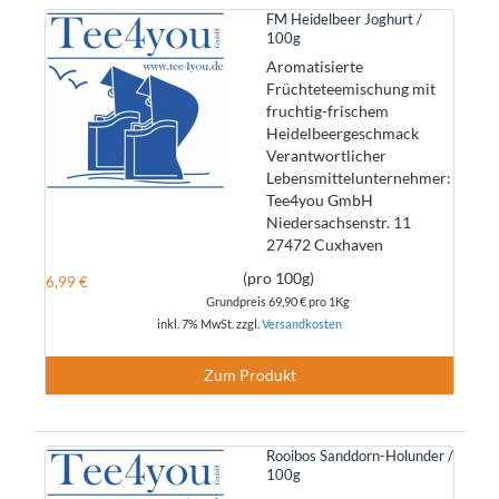
FM Heidelbeer Joghurt /
100g
Aromatisierte
Früchteteemischung mit
fruchtig-frischem
Heidelbeergeschmack
Verantwortlicher
Lebensmittelunternehmer:
Tee4you GmbH
Niedersachsenstr. 11
27472 Cuxhaven
(pro 100g)
6,99 €
Grundpreis
69,90 €
pro 1Kg
inkl. 7% MwSt. zzgl.
Versandkosten
Zum Produkt
Rooibos Sanddorn-Holunder /
100g